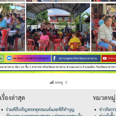
ยอดดู :
0
เรื่องล่าสุด
หมวดหมู่
ร่วมพิธีเจริญพระพุทธมนต์และพิธีทำบุญ
ข่าวกิจกร
ตักบาตร ถวายพระราชกุศล แด่พระบาทสมเด็จ
ข่าวจัดซื้อ