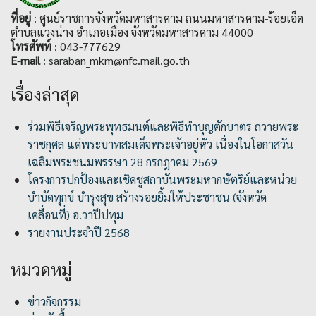
ที่อยู่
: ศูนย์ราชการจังหวัดมหาสารคาม ถนนมหาสารคาม-ร้อยเอ็ด
ตำบลแวงน่าง อำเภอเมือง จังหวัดมหาสารคาม 44000
โทรศัพท์
: 043-777629
E-mail
: saraban_mkm@nfc.mail.go.th
เรื่องล่าสุด
ร่วมพิธีเจริญพระพุทธมนต์และพิธีทำบุญตักบาตร ถวายพระ
ราชกุศล แด่พระบาทสมเด็จพระเจ้าอยู่หัว เนื่องในโอกาสวัน
เฉลิมพระชนมพรรษา 28 กรกฎาคม 2569
โครงการปกป้องและเชิดชูสถาบันพระมหากษัตริย์และหน่วย
บำบัดทุกข์ บำรุงสุข สร้างรอยยิ้มให้ประชาชน (จังหวัด
เคลื่อนที่) อ.วาปีปทุม
รายงานประจำปี 2568
หมวดหมู่
ข่าวกิจกรรม