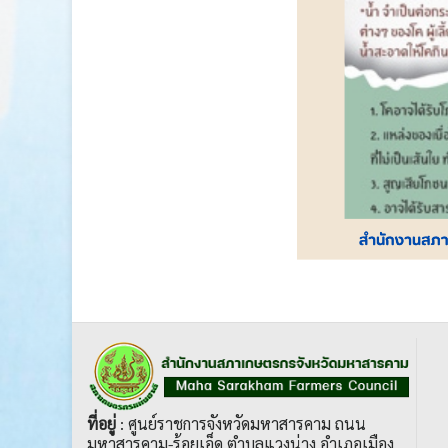
ที่อยู่
: ศูนย์ราชการจังหวัดมหาสารคาม ถนน
มหาสารคาม-ร้อยเอ็ด ตำบลแวงน่าง อำเภอเมือง