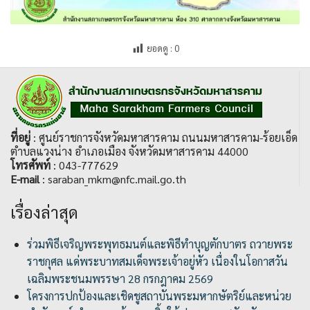
ยอดดู :
0
ที่อยู่
: ศูนย์ราชการจังหวัดมหาสารคาม ถนนมหาสารคาม-ร้อยเอ็ด
ตำบลแวงน่าง อำเภอเมือง จังหวัดมหาสารคาม 44000
โทรศัพท์
: 043-777629
E-mail
: saraban_mkm@nfc.mail.go.th
เรื่องล่าสุด
ร่วมพิธีเจริญพระพุทธมนต์และพิธีทำบุญตักบาตร ถวายพระ
ราชกุศล แด่พระบาทสมเด็จพระเจ้าอยู่หัว เนื่องในโอกาสวัน
เฉลิมพระชนมพรรษา 28 กรกฎาคม 2569
โครงการปกป้องและเชิดชูสถาบันพระมหากษัตริย์และหน่วย