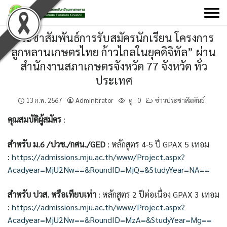
Skip
to
content
ประชาสัมพันธ์การรับสมัครนักเรียน โครงการ
ลูกหลานเกษตรไทย ก้าวไกลในยุคดิจิทัล” ผ่าน
สำนักงานสภาเกษตรจังหวัด 77 จังหวัด ทั่ว
ประเทศ
13 ก.พ. 2567
Adminitrator
ดู :
0
ข่าวประชาสัมพันธ์
คุณสมบัติผู้สมัคร
:
สำหรับ ม.6 /
ปวช./กศน./GED
: หลักสูตร 4-5 ปี GPAX 5 เทอม
:
https://admissions.mju.ac.th/www/Project.aspx?
Acadyear=MjU2Nw==&RoundID=MjQ=&StudyYear=NA==
สำหรับ ปวส. หรือเทียบเท่า
: หลักสูตร 2 ปีต่อเนื่อง GPAX 3 เทอม
:
https://admissions.mju.ac.th/www/Project.aspx?
Acadyear=MjU2Nw==&RoundID=MzA=&StudyYear=Mg==