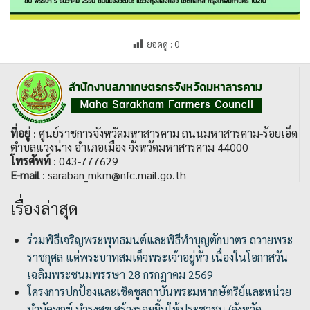
ยอดดู :
0
ที่อยู่
: ศูนย์ราชการจังหวัดมหาสารคาม ถนนมหาสารคาม-ร้อยเอ็ด
ตำบลแวงน่าง อำเภอเมือง จังหวัดมหาสารคาม 44000
โทรศัพท์
: 043-777629
E-mail
: saraban_mkm@nfc.mail.go.th
เรื่องล่าสุด
ร่วมพิธีเจริญพระพุทธมนต์และพิธีทำบุญตักบาตร ถวายพระ
ราชกุศล แด่พระบาทสมเด็จพระเจ้าอยู่หัว เนื่องในโอกาสวัน
เฉลิมพระชนมพรรษา 28 กรกฎาคม 2569
โครงการปกป้องและเชิดชูสถาบันพระมหากษัตริย์และหน่วย
บำบัดทุกข์ บำรุงสุข สร้างรอยยิ้มให้ประชาชน (จังหวัด