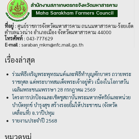
ที่อยู่
: ศูนย์ราชการจังหวัดมหาสารคาม ถนนมหาสารคาม-ร้อยเอ็ด
ตำบลแวงน่าง อำเภอเมือง จังหวัดมหาสารคาม 44000
โทรศัพท์
: 043-777629
E-mail
: saraban_mkm@nfc.mail.go.th
เรื่องล่าสุด
ร่วมพิธีเจริญพระพุทธมนต์และพิธีทำบุญตักบาตร ถวายพระ
ราชกุศล แด่พระบาทสมเด็จพระเจ้าอยู่หัว เนื่องในโอกาสวัน
เฉลิมพระชนมพรรษา 28 กรกฎาคม 2569
โครงการปกป้องและเชิดชูสถาบันพระมหากษัตริย์และหน่วย
บำบัดทุกข์ บำรุงสุข สร้างรอยยิ้มให้ประชาชน (จังหวัด
เคลื่อนที่) อ.วาปีปทุม
รายงานประจำปี 2568
หมวดหมู่