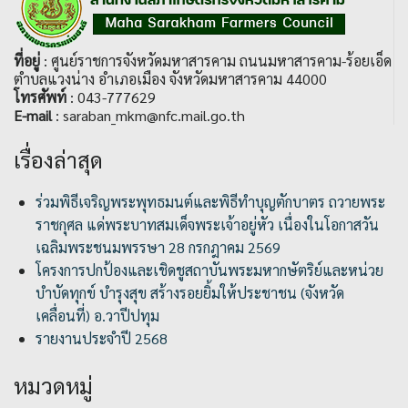
ที่อยู่
: ศูนย์ราชการจังหวัดมหาสารคาม ถนนมหาสารคาม-ร้อยเอ็ด
ตำบลแวงน่าง อำเภอเมือง จังหวัดมหาสารคาม 44000
โทรศัพท์
: 043-777629
E-mail
: saraban_mkm@nfc.mail.go.th
เรื่องล่าสุด
ร่วมพิธีเจริญพระพุทธมนต์และพิธีทำบุญตักบาตร ถวายพระ
ราชกุศล แด่พระบาทสมเด็จพระเจ้าอยู่หัว เนื่องในโอกาสวัน
เฉลิมพระชนมพรรษา 28 กรกฎาคม 2569
โครงการปกป้องและเชิดชูสถาบันพระมหากษัตริย์และหน่วย
บำบัดทุกข์ บำรุงสุข สร้างรอยยิ้มให้ประชาชน (จังหวัด
เคลื่อนที่) อ.วาปีปทุม
รายงานประจำปี 2568
หมวดหมู่