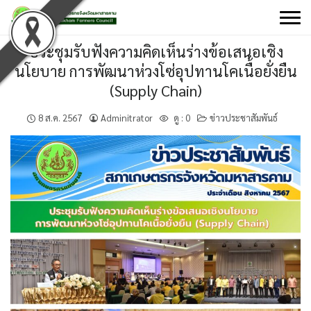
Skip
to
content
ประชุมรับฟังความคิดเห็นร่างข้อเสนอเชิง
นโยบาย การพัฒนาห่วงโซ่อุปทานโคเนื้อยั่งยืน
(Supply Chain)
8 ส.ค. 2567
Adminitrator
ดู :
0
ข่าวประชาสัมพันธ์