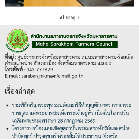
ยอดดู :
0
ที่อยู่
: ศูนย์ราชการจังหวัดมหาสารคาม ถนนมหาสารคาม-ร้อยเอ็ด
ตำบลแวงน่าง อำเภอเมือง จังหวัดมหาสารคาม 44000
โทรศัพท์
: 043-777629
E-mail
: saraban_mkm@nfc.mail.go.th
เรื่องล่าสุด
ร่วมพิธีเจริญพระพุทธมนต์และพิธีทำบุญตักบาตร ถวายพระ
ราชกุศล แด่พระบาทสมเด็จพระเจ้าอยู่หัว เนื่องในโอกาสวัน
เฉลิมพระชนมพรรษา 28 กรกฎาคม 2569
โครงการปกป้องและเชิดชูสถาบันพระมหากษัตริย์และหน่วย
บำบัดทุกข์ บำรุงสุข สร้างรอยยิ้มให้ประชาชน (จังหวัด