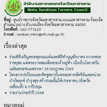
ที่อยู่
: ศูนย์ราชการจังหวัดมหาสารคาม ถนนมหาสารคาม-ร้อยเอ็ด
ตำบลแวงน่าง อำเภอเมือง จังหวัดมหาสารคาม 44000
โทรศัพท์
: 043-777629
E-mail
: saraban_mkm@nfc.mail.go.th
เรื่องล่าสุด
ร่วมพิธีเจริญพระพุทธมนต์และพิธีทำบุญตักบาตร ถวายพระ
ราชกุศล แด่พระบาทสมเด็จพระเจ้าอยู่หัว เนื่องในโอกาสวัน
เฉลิมพระชนมพรรษา 28 กรกฎาคม 2569
โครงการปกป้องและเชิดชูสถาบันพระมหากษัตริย์และหน่วย
บำบัดทุกข์ บำรุงสุข สร้างรอยยิ้มให้ประชาชน (จังหวัด
เคลื่อนที่) อ.วาปีปทุม
รายงานประจำปี 2568
หมวดหมู่