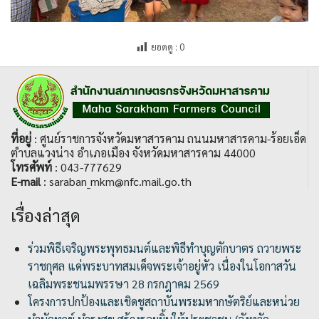
ยอดดู :
0
ที่อยู่
: ศูนย์ราชการจังหวัดมหาสารคาม ถนนมหาสารคาม-ร้อยเอ็ด
ตำบลแวงน่าง อำเภอเมือง จังหวัดมหาสารคาม 44000
โทรศัพท์
: 043-777629
E-mail
: saraban_mkm@nfc.mail.go.th
เรื่องล่าสุด
ร่วมพิธีเจริญพระพุทธมนต์และพิธีทำบุญตักบาตร ถวายพระ
ราชกุศล แด่พระบาทสมเด็จพระเจ้าอยู่หัว เนื่องในโอกาสวัน
เฉลิมพระชนมพรรษา 28 กรกฎาคม 2569
โครงการปกป้องและเชิดชูสถาบันพระมหากษัตริย์และหน่วย