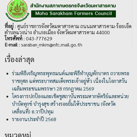
ที่อยู่
: ศูนย์ราชการจังหวัดมหาสารคาม ถนนมหาสารคาม-ร้อยเอ็ด
ตำบลแวงน่าง อำเภอเมือง จังหวัดมหาสารคาม 44000
โทรศัพท์
: 043-777629
E-mail
: saraban_mkm@nfc.mail.go.th
เรื่องล่าสุด
ร่วมพิธีเจริญพระพุทธมนต์และพิธีทำบุญตักบาตร ถวายพระ
ราชกุศล แด่พระบาทสมเด็จพระเจ้าอยู่หัว เนื่องในโอกาสวัน
เฉลิมพระชนมพรรษา 28 กรกฎาคม 2569
โครงการปกป้องและเชิดชูสถาบันพระมหากษัตริย์และหน่วย
บำบัดทุกข์ บำรุงสุข สร้างรอยยิ้มให้ประชาชน (จังหวัด
เคลื่อนที่) อ.วาปีปทุม
รายงานประจำปี 2568
หมวดหมู่