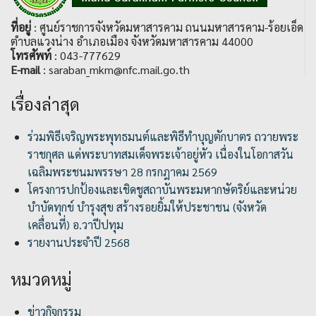
ที่อยู่
: ศูนย์ราชการจังหวัดมหาสารคาม ถนนมหาสารคาม-ร้อยเอ็ด
ตำบลแวงน่าง อำเภอเมือง จังหวัดมหาสารคาม 44000
โทรศัพท์
: 043-777629
E-mail
: saraban_mkm@nfc.mail.go.th
เรื่องล่าสุด
ร่วมพิธีเจริญพระพุทธมนต์และพิธีทำบุญตักบาตร ถวายพระ
ราชกุศล แด่พระบาทสมเด็จพระเจ้าอยู่หัว เนื่องในโอกาสวัน
เฉลิมพระชนมพรรษา 28 กรกฎาคม 2569
โครงการปกป้องและเชิดชูสถาบันพระมหากษัตริย์และหน่วย
บำบัดทุกข์ บำรุงสุข สร้างรอยยิ้มให้ประชาชน (จังหวัด
เคลื่อนที่) อ.วาปีปทุม
รายงานประจำปี 2568
หมวดหมู่
ข่าวกิจกรรม