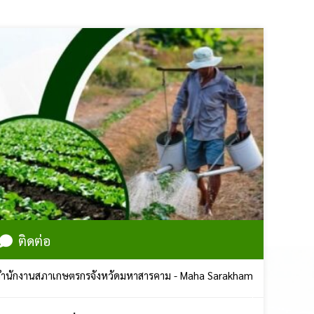
ติดต่อ
านสภาเกษตรกรจังหวัดมหาสารคาม - Maha Sarakham Farmers Council | ศู