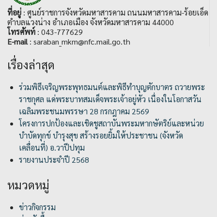
ที่อยู่
: ศูนย์ราชการจังหวัดมหาสารคาม ถนนมหาสารคาม-ร้อยเอ็ด
ตำบลแวงน่าง อำเภอเมือง จังหวัดมหาสารคาม 44000
โทรศัพท์
: 043-777629
E-mail
: saraban_mkm@nfc.mail.go.th
เรื่องล่าสุด
ร่วมพิธีเจริญพระพุทธมนต์และพิธีทำบุญตักบาตร ถวายพระ
ราชกุศล แด่พระบาทสมเด็จพระเจ้าอยู่หัว เนื่องในโอกาสวัน
เฉลิมพระชนมพรรษา 28 กรกฎาคม 2569
โครงการปกป้องและเชิดชูสถาบันพระมหากษัตริย์และหน่วย
บำบัดทุกข์ บำรุงสุข สร้างรอยยิ้มให้ประชาชน (จังหวัด
เคลื่อนที่) อ.วาปีปทุม
รายงานประจำปี 2568
หมวดหมู่
ข่าวกิจกรรม