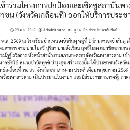
้าร่วมโครงการปกป้องและเชิดชูสถาบันพระ
ชาชน (จังหวัดเคลื่อนที่) ออกให้บริการประช
29 พ.ค. 2569
Adminitrator
ดู :
4
ข่าวประชาสัมพันธ์
ม พ.ศ. 2569 ณ โรงเรียนบ้านหนองบัวสันตุ หมู่ที่ 1 บ้านหนองบัวสันตุ
ัดมหาสารคาม นายไมตรี ปุริสา นายสังเวียน ฤทธิ์ไธสง สมาชิกสภาเกษ
ัฎฐ์ ถวิลการ หัวหน้าสำนักงานสภาเกษตรกรจังหวัดมหาสารคาม เข้า
กษัตริย์ หน่วยบำบัดทุกข์ บำรุงสุข สร้างรอยยิ้ม ให้ประชาชนจังหวั
ทย์เคลื่อนที่ พอ.สว. จังหวัดมหาสารคาม ประจำเดือนพฤษภาคม 2569 โ
ารจังหวัดมหาสารคาม เป็นประธานในงานฯ และมีส่วนราชการภาครัฐ ภ