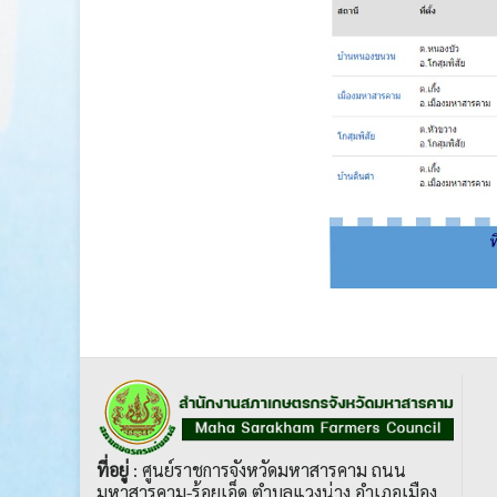
ที่อยู่
: ศูนย์ราชการจังหวัดมหาสารคาม ถนน
มหาสารคาม-ร้อยเอ็ด ตำบลแวงน่าง อำเภอเมือง