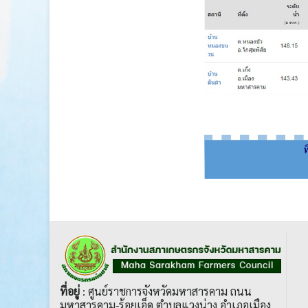
ที่อยู่
: ศูนย์ราชการจังหวัดมหาสารคาม ถนน
มหาสารคาม-ร้อยเอ็ด ตำบลแวงน่าง อำเภอเมือง