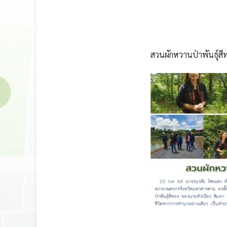
สวนผักหวานป่าพันธุ์สี