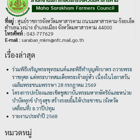
ที่อยู่
: ศูนย์ราชการจังหวัดมหาสารคาม ถนนมหาสารคาม-ร้อยเอ็ด
ตำบลแวงน่าง อำเภอเมือง จังหวัดมหาสารคาม 44000
โทรศัพท์
: 043-777629
E-mail
: saraban_mkm@nfc.mail.go.th
เรื่องล่าสุด
ร่วมพิธีเจริญพระพุทธมนต์และพิธีทำบุญตักบาตร ถวายพระ
ราชกุศล แด่พระบาทสมเด็จพระเจ้าอยู่หัว เนื่องในโอกาสวัน
เฉลิมพระชนมพรรษา 28 กรกฎาคม 2569
โครงการปกป้องและเชิดชูสถาบันพระมหากษัตริย์และหน่วย
บำบัดทุกข์ บำรุงสุข สร้างรอยยิ้มให้ประชาชน (จังหวัด
เคลื่อนที่) อ.วาปีปทุม
รายงานประจำปี 2568
หมวดหมู่