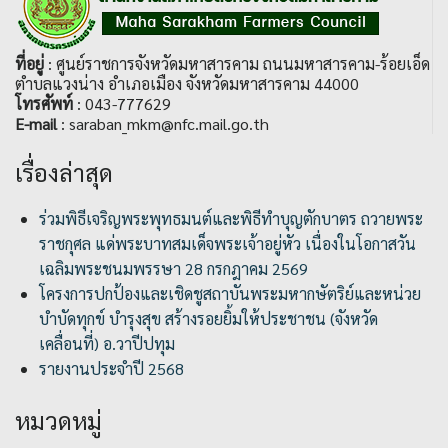
ที่อยู่
: ศูนย์ราชการจังหวัดมหาสารคาม ถนนมหาสารคาม-ร้อยเอ็ด
ตำบลแวงน่าง อำเภอเมือง จังหวัดมหาสารคาม 44000
โทรศัพท์
: 043-777629
E-mail
: saraban_mkm@nfc.mail.go.th
เรื่องล่าสุด
ร่วมพิธีเจริญพระพุทธมนต์และพิธีทำบุญตักบาตร ถวายพระ
ราชกุศล แด่พระบาทสมเด็จพระเจ้าอยู่หัว เนื่องในโอกาสวัน
เฉลิมพระชนมพรรษา 28 กรกฎาคม 2569
โครงการปกป้องและเชิดชูสถาบันพระมหากษัตริย์และหน่วย
บำบัดทุกข์ บำรุงสุข สร้างรอยยิ้มให้ประชาชน (จังหวัด
เคลื่อนที่) อ.วาปีปทุม
รายงานประจำปี 2568
หมวดหมู่