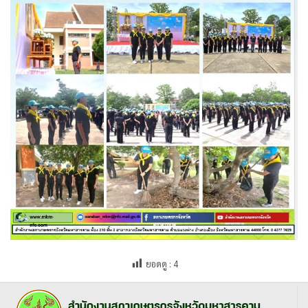
ยอดดู :
4