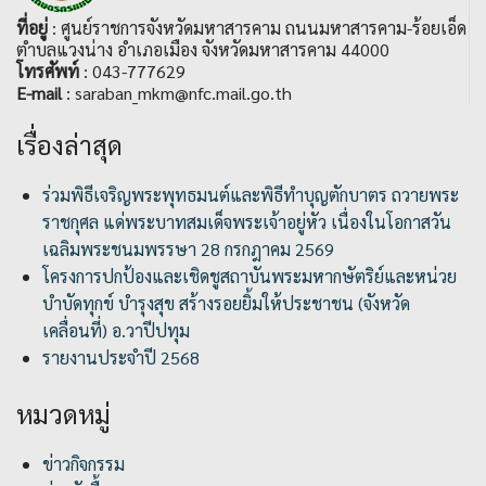
ที่อยู่
: ศูนย์ราชการจังหวัดมหาสารคาม ถนนมหาสารคาม-ร้อยเอ็ด
ตำบลแวงน่าง อำเภอเมือง จังหวัดมหาสารคาม 44000
โทรศัพท์
: 043-777629
E-mail
: saraban_mkm@nfc.mail.go.th
เรื่องล่าสุด
ร่วมพิธีเจริญพระพุทธมนต์และพิธีทำบุญตักบาตร ถวายพระ
ราชกุศล แด่พระบาทสมเด็จพระเจ้าอยู่หัว เนื่องในโอกาสวัน
เฉลิมพระชนมพรรษา 28 กรกฎาคม 2569
โครงการปกป้องและเชิดชูสถาบันพระมหากษัตริย์และหน่วย
บำบัดทุกข์ บำรุงสุข สร้างรอยยิ้มให้ประชาชน (จังหวัด
เคลื่อนที่) อ.วาปีปทุม
รายงานประจำปี 2568
หมวดหมู่
ข่าวกิจกรรม