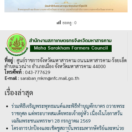
ยอดดู :
0
ที่อยู่
: ศูนย์ราชการจังหวัดมหาสารคาม ถนนมหาสารคาม-ร้อยเอ็ด
ตำบลแวงน่าง อำเภอเมือง จังหวัดมหาสารคาม 44000
โทรศัพท์
: 043-777629
E-mail
: saraban_mkm@nfc.mail.go.th
เรื่องล่าสุด
ร่วมพิธีเจริญพระพุทธมนต์และพิธีทำบุญตักบาตร ถวายพระ
ราชกุศล แด่พระบาทสมเด็จพระเจ้าอยู่หัว เนื่องในโอกาสวัน
เฉลิมพระชนมพรรษา 28 กรกฎาคม 2569
โครงการปกป้องและเชิดชูสถาบันพระมหากษัตริย์และหน่วย